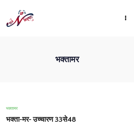
भक्तामर
भक्तामर
भक्ता-मर- उच्चारण 33से48