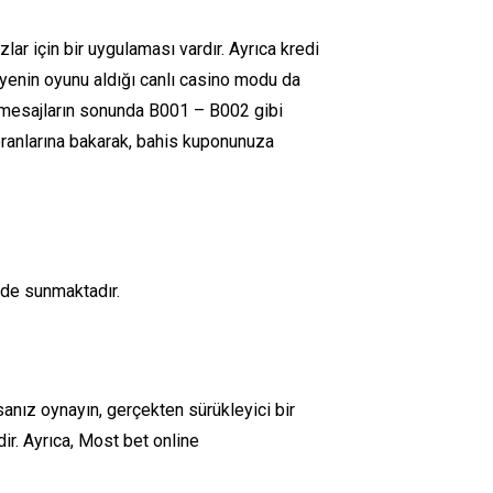
lar için bir uygulaması vardır. Ayrıca kredi
piyenin oyunu aldığı canlı casino modu da
k mesajların sonunda B001 – B002 gibi
oranlarına bakarak, bahis kuponunuza
ü de sunmaktadır.
anız oynayın, gerçekten sürükleyici bir
ir. Ayrıca, Most bet online