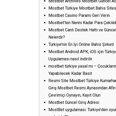
Mostbet Archives Mostbet Güncel A
Mostbet Türkiye Mostbet Bahis Sites
Mostbet Casino Paramı Geri Verin
Mostbet’ten Nenni Kadar Para Çekileb
Mostbet Canlı Destek Hattı ve Günce
Nelerdir?
Türkiye’nin En İyi Online Bahis Şirketi
Mostbet Android APK, iOS için Türkiy
Uygulaması nasıl indirilir
mostbet türkiye yasal mı – Çocukların
Yapabilecek Kadar Basit
Resmi Site Mostbet Türkiye Kumarha
Giriş Mostbet Resmi Aynasından Afin
Çevrimiçi Oynayın, Kayıt Olun
Mostbet Güncel Giriş Adresi
MostBet uygulaması: Türkiye’den oyun