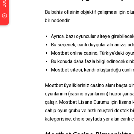
Bu bahis ofisinin objektif çalışması için 
bir nedendir.
Ayrıca, bazı oyuncular siteye girebilecek
Bu seçenek, canlı duygular almanıza, adr
Mostbet online casino, Türkiye’deki oyun
Bu konuda daha fazla bilgi edineceksin
Mostbet sitesi, kendi oluşturduğu canlı d
Mostbet üyelikleriniz casino alanı başta o
oyunlarının (casino oyunlarının) hepsi şan
çalışır. Mostbet Lisans Durumu için lisans ko
sahip oyun grubu ve hızlı müşteri destek bi
kategorisine, choix sayfada yer alan canlı c