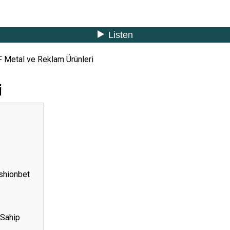
 Metal ve Reklam Ürünleri
i
shionbet
 Sahip