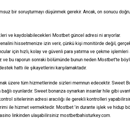
olumsuz bir soruşturmayı düşünmek gerekir. Ancak, on sonucu doğr
leri ve kaydolabilecekleri Mostbet güncel adresi ni arıyorlar.
enalini hissetmenize izin verir, çünkü kişi monitörde değil, gerç
cular için hızlı, kolay ve güvenli para yatırma ve çekme işlemleri
iz ve bu raporun sonraki bölümünde bunun neden Mostbet’te böy
estek hattı ile şikayetlerini karşılamaktadır.
lmak üzere tüm hizmetlerinde sizleri memnun edecektir. Sweet Bo
sa bağlı oyunlardır. Sweet bonanza oynarkan insanlar hile gibi uv
ntrol sitelerinin adresi aracılığı ile gerekli kontrolleri yapabilir
rimi ile hizmet vermektedir. Mostbet ’in durante işlek ve hidup bö
asino linkinden ulaşabilirsiniz
mostbetbahisturkey.com
.