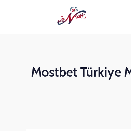
Mostbet Türkiye 