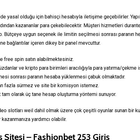
de yasal olduğu için bahisçi hesabıyla iletişime geçebilirler. Yapı
dından kazananlar para çekebilecektir. Müşteri hizmetleri durant
p. Bütçeye uygun seçenek ile limitin seçilmesi sonrası paranın 
ne bağlantılar içeren dikey bir panel mevcuttur.
 free spin satın alabilmektesiniz.
üzdanlar ve kripto para birimleri aracılığıyla para yatırma/çekme i
lmesi sonrası paranın hesaba yüklenmesi çabuk olmaktadır.
n fazla sürmez ve site bir komisyon istemez.
t tam olarak üç tane hesap oluşturma yöntemi sunuyor.
eo slotları weil dahil olmak üzere çok çeşitli oyunlar sunan bir k
r kazanmanıza yardımcı olabilir.
Sitesi – Fashionbet 253 Giriş