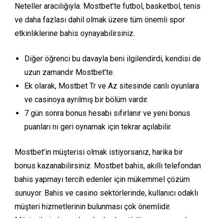
Neteller aracılığıyla. Mostbet’te futbol, basketbol, tenis
ve daha fazlası dahil olmak üzere tüm önemli spor
etkinliklerine bahis oynayabilirsiniz.
Diğer öğrenci bu davayla beni ilgilendirdi, kendisi de
uzun zamandır Mostbet’te.
Ek olarak, Mostbet Tr ve Az sitesinde canlı oyunlara
ve casinoya ayrılmış bir bölüm vardır.
7 gün sonra bonus hesabı sıfırlanır ve yeni bonus
puanları nı geri oynamak için tekrar açılabilir.
Mostbet’in müşterisi olmak istiyorsanız, harika bir
bonus kazanabilirsiniz. Mostbet bahis, akıllı telefondan
bahis yapmayı tercih edenler için mükemmel çözüm
sunuyor. Bahis ve casino sektörlerinde, kullanıcı odaklı
müşteri hizmetlerinin bulunması çok önemlidir.