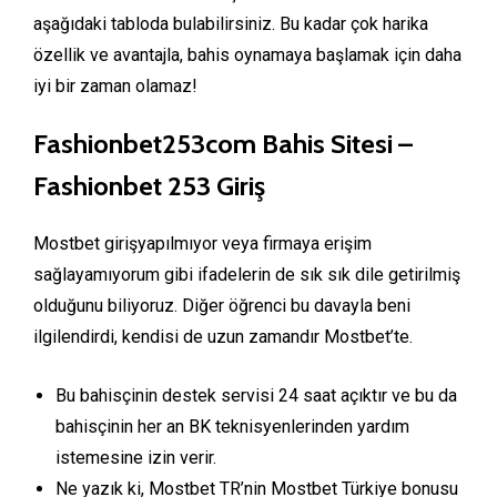
aşağıdaki tabloda bulabilirsiniz. Bu kadar çok harika
özellik ve avantajla, bahis oynamaya başlamak için daha
iyi bir zaman olamaz!
Fashionbet253com Bahis Sitesi –
Fashionbet 253 Giriş
Mostbet girişyapılmıyor veya firmaya erişim
sağlayamıyorum gibi ifadelerin de sık sık dile getirilmiş
olduğunu biliyoruz. Diğer öğrenci bu davayla beni
ilgilendirdi, kendisi de uzun zamandır Mostbet’te.
Bu bahisçinin destek servisi 24 saat açıktır ve bu da
bahisçinin her an BK teknisyenlerinden yardım
istemesine izin verir.
Ne yazık ki, Mostbet TR’nin Mostbet Türkiye bonusu