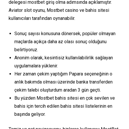
delegesi mostbet giriş olma adımsında açıklamıştır.
Aviator slot oyunu, Mostbet casino ve bahis sitesi
kullanıcıları tarafından oynanabilir.
Sonuç sayısı konusuna dönersek, popüler olmayan
maçlarda açıkça daha az olası sonuç olduğunu
belirtiyoruz.
Anonim olarak, kesintisiz kullanılabilirlik sağlayan
uygulamalara yüklenir.
Her zaman çekim yaptığım Papara seçeneğinin o
anlık bakımda olması üzerinde banka transferden
çekim talebi oluşturdum aradan 3 gün geçti.
Bu yüzden Mostbet bahis sitesi en çok sevilen ve
bahis için tercih edilen bahis sitesi listelerinin en
başında geliyor.