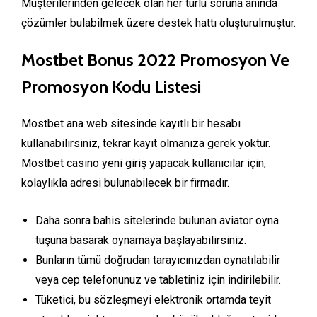
Müşterilerinden gelecek olan her türlü soruna anında
çözümler bulabilmek üzere destek hattı oluşturulmuştur.
Mostbet Bonus 2022 Promosyon Ve
Promosyon Kodu Listesi
Mostbet ana web sitesinde kayıtlı bir hesabı
kullanabilirsiniz, tekrar kayıt olmanıza gerek yoktur.
Mostbet casino yeni giriş yapacak kullanıcılar için,
kolaylıkla adresi bulunabilecek bir firmadır.
Daha sonra bahis sitelerinde bulunan aviator oyna
tuşuna basarak oynamaya başlayabilirsiniz.
Bunların tümü doğrudan tarayıcınızdan oynatılabilir
veya cep telefonunuz ve tabletiniz için indirilebilir.
Tüketici, bu sözleşmeyi elektronik ortamda teyit