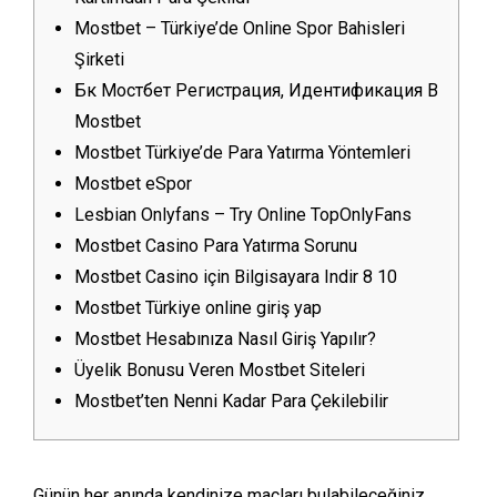
Mostbet – Türkiye’de Online Spor Bahisleri
Şirketi
Бк Мостбет Регистрация, Идентификация В
Mostbet
Mostbet Türkiye’de Para Yatırma Yöntemleri
Mostbet eSpor
Lesbian Onlyfans – Try Online TopOnlyFans
Mostbet Casino Para Yatırma Sorunu
Mostbet Casino için Bilgisayara Indir 8 10
Mostbet Türkiye online giriş yap
Mostbet Hesabınıza Nasıl Giriş Yapılır?
Üyelik Bonusu Veren Mostbet Siteleri
Mostbet’ten Nenni Kadar Para Çekilebilir
Günün her anında kendinize maçları bulabileceğiniz