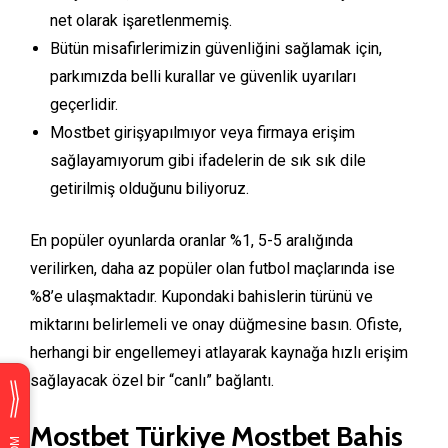
net olarak işaretlenmemiş.
Bütün misafirlerimizin güvenliğini sağlamak için,
parkımızda belli kurallar ve güvenlik uyarıları
geçerlidir.
Mostbet girişyapılmıyor veya firmaya erişim
sağlayamıyorum gibi ifadelerin de sık sık dile
getirilmiş olduğunu biliyoruz.
En popüler oyunlarda oranlar %1, 5-5 aralığında
verilirken, daha az popüler olan futbol maçlarında ise
%8’e ulaşmaktadır. Kupondaki bahislerin türünü ve
miktarını belirlemeli ve onay düğmesine basın. Ofiste,
herhangi bir engellemeyi atlayarak kaynağa hızlı erişim
sağlayacak özel bir “canlı” bağlantı.
Mostbet Türkiye Mostbet Bahis