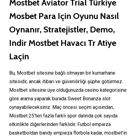
Mostbet Aviator Trial Türkiye ️
Mosbet Para Için Oyunu Nasıl
Oynanır, Stratejistler, Demo,
Indir Mostbet Havacı Tr Atiye
Laçin
Bu, Mostbet sitesine bağlı olmayan bir kumarhane
sitesidir, ancak itibarı ve güvenilirliği şüphe götürmez.
Mostbet sitesine üye olduğunuzda casino kategorisine
göre arama yaparak burada Sweet Bonanza slot
oynayabileceksiniz. Maç öncesi seçim açısından,
Mostbet 25’ten fazla farklı spor dalında çok sayıda
etkinlikte diğerlerinden farklıdır. Futbol empieza
basketboldan bandy empieza florbola kadar, mostbet’in