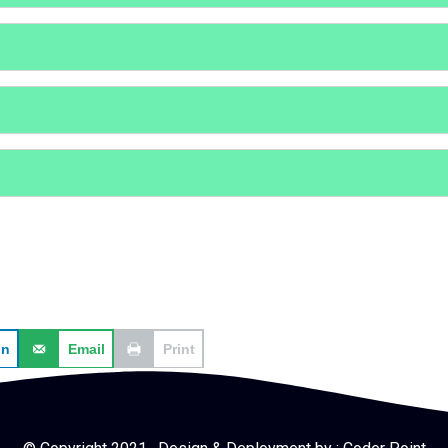
In
Email
Print